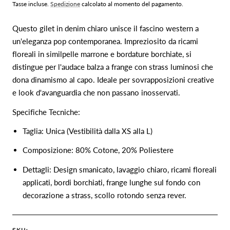
normale
Tasse incluse.
Spedizione
calcolato al momento del pagamento.
Questo gilet in denim chiaro unisce il fascino western a
un'eleganza pop contemporanea. Impreziosito da ricami
floreali in similpelle marrone e bordature borchiate, si
distingue per l'audace balza a frange con strass luminosi che
dona dinamismo al capo. Ideale per sovrapposizioni creative
e look d'avanguardia che non passano inosservati.
Specifiche Tecniche:
Taglia: Unica (Vestibilità dalla XS alla L)
Composizione: 80% Cotone, 20% Poliestere
Dettagli: Design smanicato, lavaggio chiaro, ricami floreali
applicati, bordi borchiati, frange lunghe sul fondo con
decorazione a strass, scollo rotondo senza rever.
SKU: