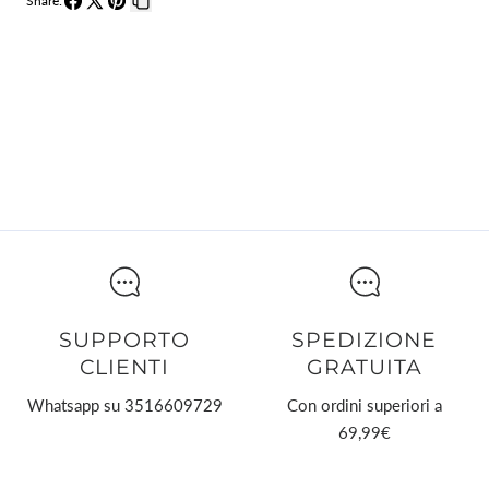
Share:
Condividi
Condividi
Pin
Copia
su
su
su
collegamento
Facebook
X
Pinterest
SUPPORTO
SPEDIZIONE
CLIENTI
GRATUITA
Whatsapp su 3516609729
Con ordini superiori a
69,99€