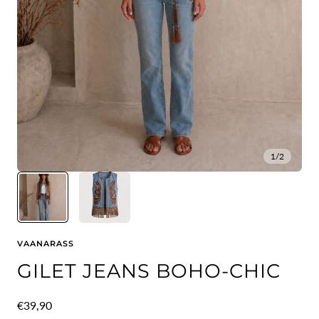
1
/
2
VAANARASS
GILET JEANS BOHO-CHIC
Prezzo
€39,90