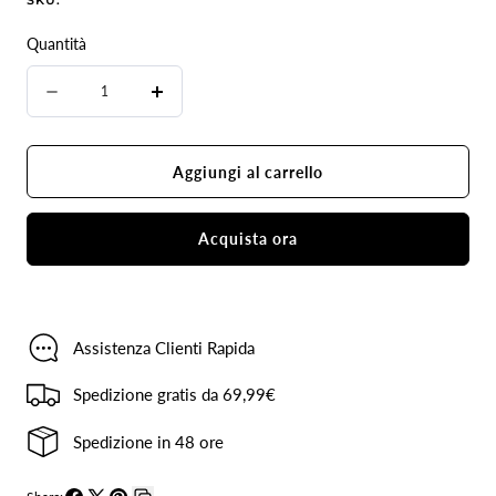
Quantità
Quantità
Diminuire
Aumenta
la
la
quantità
quantità
Aggiungi al carrello
per
per
Gilet
Gilet
Acquista ora
Jeans
Jeans
boho-
boho-
chic
chic
Assistenza Clienti Rapida
Spedizione gratis da 69,99€
Spedizione in 48 ore