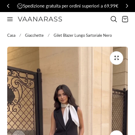
Spedizione gratuita per ordini superiori a 69,99€
al contenuto
VAANARASS
Carrello
Casa
Giacchette
Gilet Blazer Lungo Sartoriale Nero