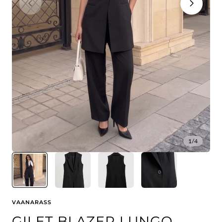
1
/
4
VAANARASS
GILET BLAZER LUNGO