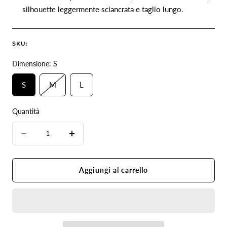
silhouette leggermente sciancrata e taglio lungo.
SKU:
Dimensione:
S
Variante
S
M
L
esaurita
o
Quantità
non
Quantità
disponibile
Diminuire
Aumenta
la
la
quantità
quantità
Aggiungi al carrello
per
per
Gilet
Gilet
Blazer
Blazer