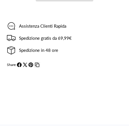
Lungo
Lungo
Sartoriale
Sartoriale
Nero
Nero
Assistenza Clienti Rapida
Spedizione gratis da 69,99€
Spedizione in 48 ore
Share:
Condividi
Condividi
Pin
Copia
su
su
su
collegamento
Facebook
X
Pinterest