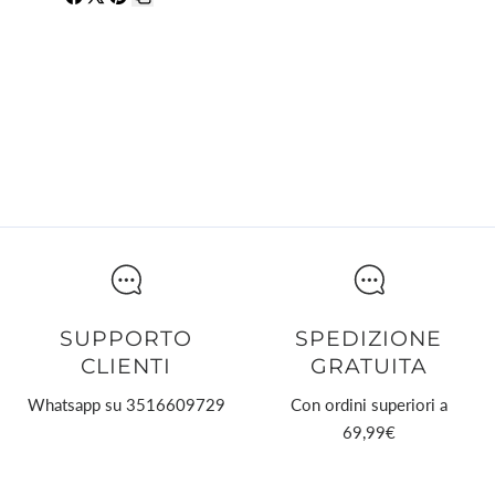
Condividi
Condividi
Pin
Copia
su
su
su
collegamento
Facebook
X
Pinterest
SUPPORTO
SPEDIZIONE
CLIENTI
GRATUITA
Whatsapp su 3516609729
Con ordini superiori a
69,99€