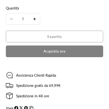
Quantità
Quantità
Diminuire
Aumenta
la
la
quantità
quantità
Esaurito
per
per
Cardigan
Cardigan
Acquista ora
Crochet
Crochet
Boho-
Boho-
Chic
Chic
Assistenza Clienti Rapida
–
–
Spedizione gratis da 69,99€
Panna
Panna
e
e
Spedizione in 48 ore
blu
blu
Share: