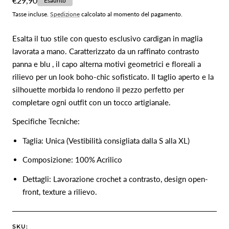
Prezzo
€29,90
Esaurito
normale
Tasse incluse.
Spedizione
calcolato al momento del pagamento.
Esalta il tuo stile con questo esclusivo cardigan in maglia
lavorata a mano. Caratterizzato da un raffinato contrasto
panna e blu , il capo alterna motivi geometrici e floreali a
rilievo per un look boho-chic sofisticato. Il taglio aperto e la
silhouette morbida lo rendono il pezzo perfetto per
completare ogni outfit con un tocco artigianale.
Specifiche Tecniche:
Taglia: Unica (Vestibilità consigliata dalla S alla XL)
Composizione: 100% Acrilico
Dettagli: Lavorazione crochet a contrasto, design open-
front, texture a rilievo.
SKU: