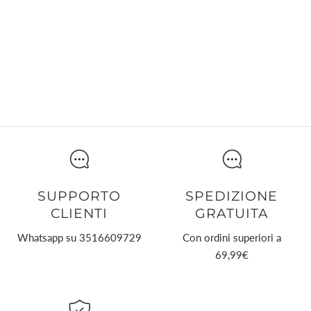
su
su
su
collegamento
Facebook
X
Pinterest
SUPPORTO
SPEDIZIONE
CLIENTI
GRATUITA
Whatsapp su 3516609729
Con ordini superiori a
69,99€