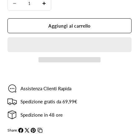
Diminuire
Aumenta
la
la
quantità
quantità
Aggiungi al carrello
per
per
Cappotto
Cappotto
nero
nero
corto
corto
Assistenza Clienti Rapida
Spedizione gratis da 69,99€
Spedizione in 48 ore
Share:
Condividi
Condividi
Pin
Copia