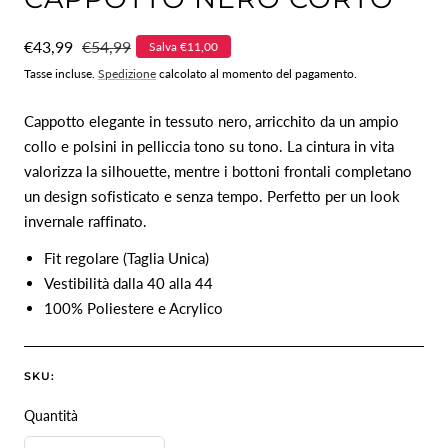
Prezzo
€43,99
Prezzo
€54,99
Salva €11,00
di
normale
Tasse incluse.
Spedizione
calcolato al momento del pagamento.
vendita
Cappotto elegante in tessuto nero, arricchito da un ampio
collo e polsini in pelliccia tono su tono. La cintura in vita
valorizza la silhouette, mentre i bottoni frontali completano
un design sofisticato e senza tempo. Perfetto per un look
invernale raffinato.
Fit regolare (Taglia Unica)
Vestibilità dalla 40 alla 44
100% Poliestere e Acrylico
SKU:
Quantità
Quantità