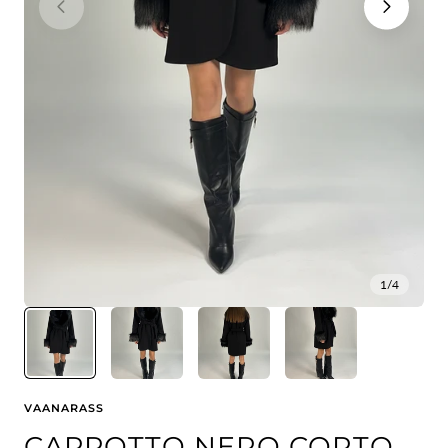
1
/
4
VAANARASS
CAPPOTTO NERO CORTO