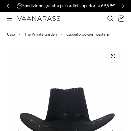
Spedizione gratuita per ordini superiori a 69,99€
al contenuto
VAANARASS
Carrello
Casa
The Private Garden
Cappello Cowgirl western