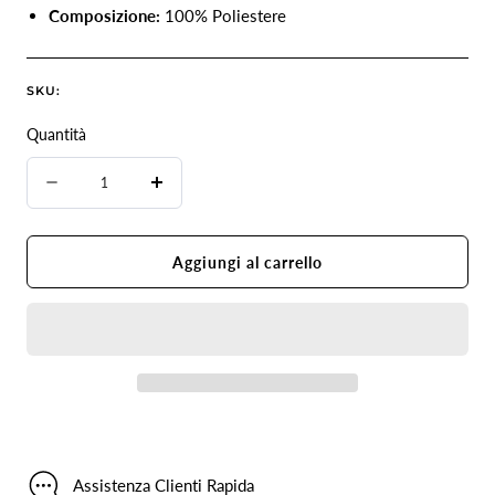
Composizione:
100% Poliestere
SKU:
Quantità
Quantità
Diminuire
Aumenta
la
la
quantità
quantità
Aggiungi al carrello
per
per
Cappello
Cappello
Cowgirl
Cowgirl
western
western
Assistenza Clienti Rapida