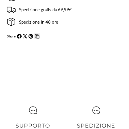
Spedizione gratis da 69,99€
Spedizione in 48 ore
Share:
Condividi
Condividi
Pin
Copia
su
su
su
collegamento
Facebook
X
Pinterest
SUPPORTO
SPEDIZIONE