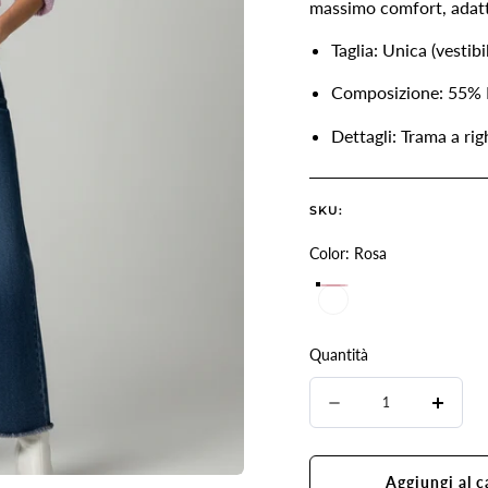
massimo comfort, adatt
Taglia: Unica (vestibi
Composizione: 55% P
Dettagli: Trama a rig
SKU:
Color:
Rosa
Rosa
Quantità
Quantità
Diminuire
Aume
la
la
quantità
quant
Aggiungi al c