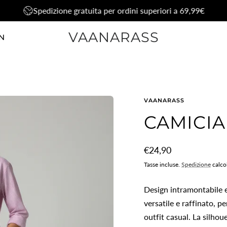
Spedizione gratuita per ordini superiori a 69,99€
VAANARASS
N
VAANARASS
CAMICIA
Prezzo
€24,90
normale
Tasse incluse.
Spedizione
calco
Design intramontabile e
versatile e raffinato, p
outfit casual. La silhoue