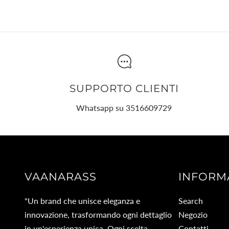
SUPPORTO CLIENTI
Whatsapp su 3516609729
VAANARASS
INFORM
"Un brand che unisce eleganza e
Search
innovazione, trasformando ogni dettaglio
Negozio
in un'esperienza unica. Ogni scelta
Contatti