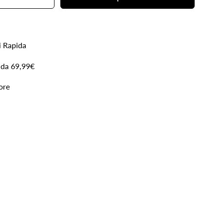
ia
i Rapida
 da 69,99€
ial
ore
mento