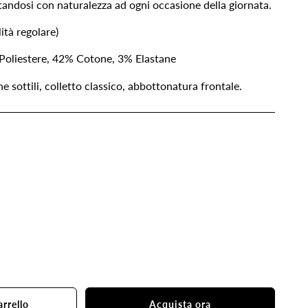
andosi con naturalezza ad ogni occasione della giornata.
lità regolare)
oliestere, 42% Cotone, 3% Elastane
he sottili, colletto classico, abbottonatura frontale.
nta
ità
arrello
Acquista ora