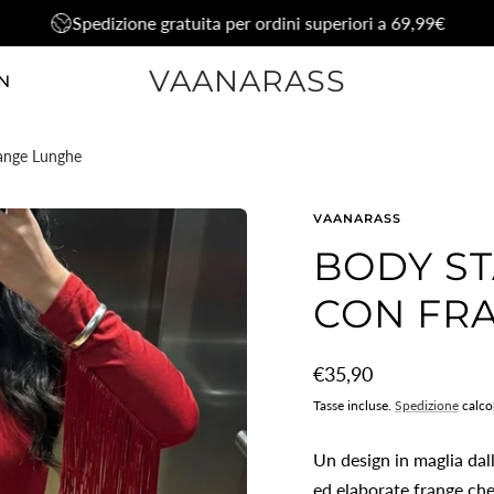
Spedizione gratuita per ordini superiori a 69,99€
VAANARASS
N
ange Lunghe
VAANARASS
BODY S
CON FR
Prezzo
€35,90
normale
Tasse incluse.
Spedizione
calco
Un design in maglia dal
ed elaborate frange ch