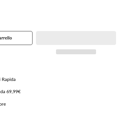
nta
ità
arrello
ment
i Rapida
e
 da 69,99€
e
ore