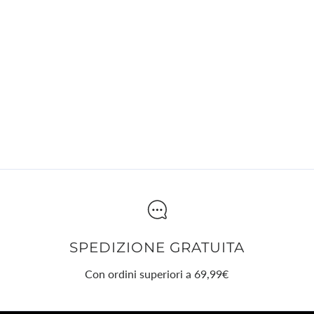
su
su
su
collega
Facebook
X
Pinterest
SPEDIZIONE GRATUITA
Con ordini superiori a 69,99€