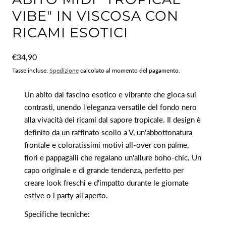
VIBE" IN VISCOSA CON
RICAMI ESOTICI
Prezzo
€34,90
normale
Tasse incluse.
Spedizione
calcolato al momento del pagamento.
Un abito dal fascino esotico e vibrante che gioca sui
contrasti, unendo l'eleganza versatile del fondo nero
alla vivacità dei ricami dal sapore tropicale. Il design è
definito da un raffinato scollo a V, un'abbottonatura
frontale e coloratissimi motivi all-over con palme,
fiori e pappagalli che regalano un'allure boho-chic. Un
capo originale e di grande tendenza, perfetto per
creare look freschi e d'impatto durante le giornate
estive o i party all'aperto.
Specifiche tecniche: