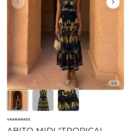
1
/
3
VAANARASS
ABITO MIDI "TROPICAL