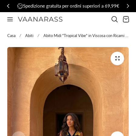
Spedizione gratuita per ordini superiori a 69,99€
al contenuto
VAANARASS
Carrello
Casa
Abiti
Abito Midi "Tropical Vibe" in Viscosa con Ricami Esotici