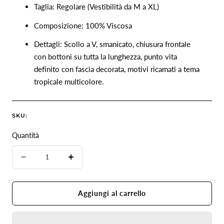
Taglia: Regolare (Vestibilità da M a XL)
Composizione: 100% Viscosa
Dettagli: Scollo a V, smanicato, chiusura frontale
con bottoni su tutta la lunghezza, punto vita
definito con fascia decorata, motivi ricamati a tema
tropicale multicolore.
SKU:
Quantità
Quantità
Diminuire
Aumenta
la
la
quantità
quantità
Aggiungi al carrello
per
per
Abito
Abito