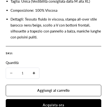
Taglia:
Unica (Vestibilità consigliata dalla M alla XL)
Composizione:
100% Viscosa
Dettagli:
Tessuto fluido in viscosa,
stampa all-over stile
barocco nero/beige,
scollo a V con bottoni frontali,
silhouette a trapezio con pannello a balza,
maniche lunghe
con polsini puliti.
SKU:
Quantità
Quantità
Diminuire
Aumenta
la
la
quantità
quantità
Aggiungi al carrello
per
per
Abito
Abito
Acquista ora