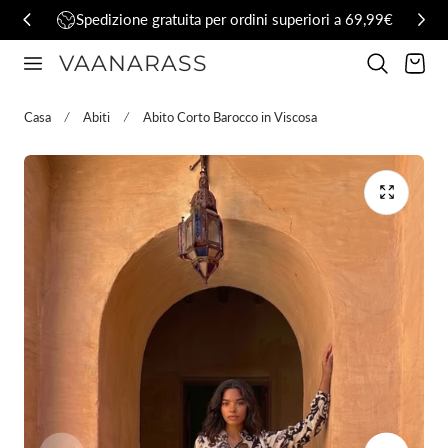
Spedizione gratuita per ordini superiori a 69,99€
al contenuto
VAANARASS
Carrello
Casa
Abiti
Abito Corto Barocco in Viscosa