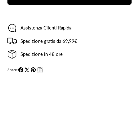
Corto
Corto
Barocco
Barocco
in
in
Assistenza Clienti Rapida
Viscosa
Viscosa
Spedizione gratis da 69,99€
Spedizione in 48 ore
Share:
Condividi
Condividi
Pin
Copia
su
su
su
collegamento
Facebook
X
Pinterest