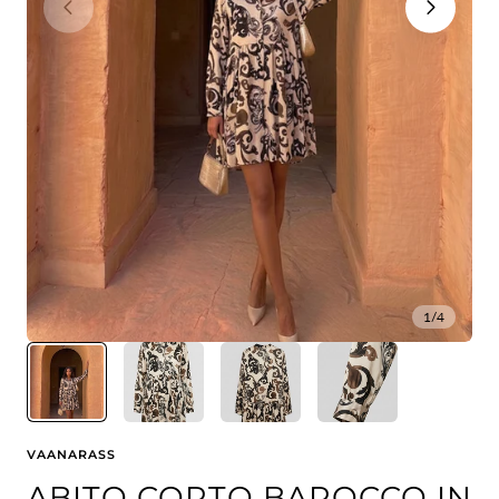
1
/
4
VAANARASS
ABITO CORTO BAROCCO IN